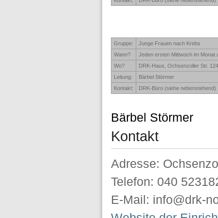
Kontakt:
DRK-Büro (siehe nebenstehend)
Gruppe:
Junge Frauen nach Krebs
Wann?
Jeden ersten Mittwoch im Monat 
Wo?
DRK-Haus, Ochsenzoller Str. 12
Leitung:
Bärbel Störmer
Kontakt:
DRK-Büro (siehe nebenstehend)
Bärbel Störmer
Kontakt
Adresse: Ochsenzol
Telefon: 040 52318
E-Mail: info@drk-no
Website der Einric